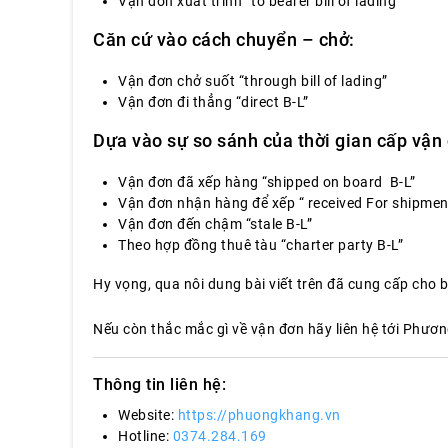
Vận đơn xuất trình “to bearer bill of lading”
Căn cứ vào cách chuyển – chở:
Vận đơn chở suốt “through bill of lading”
Vận đơn đi thẳng “direct B-L”
Dựa vào sự so sánh của thời gian cấp vận 
Vận đơn đã xếp hàng “shipped on board B-L”
Vận đơn nhận hàng để xếp “ received For shipmen
Vận đơn đến chậm “stale B-L”
Theo hợp đồng thuê tàu “charter party B-L”
Hy vọng, qua nôi dung bài viết trên đã cung cấp cho
Nếu còn thắc mắc gì về vận đơn hãy liên hệ tới Phươ
Thông tin liên hệ:
Website:
https://phuongkhang.vn
Hotline:
0374.284.169