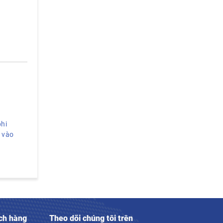
phi
 vào
ch hàng
Theo dõi chúng tôi trên