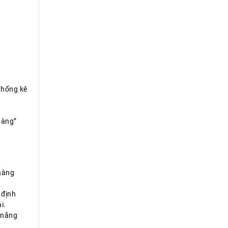
thống kê
hàng”
 hàng
 định
i.
 năng