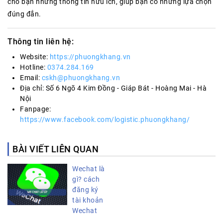
cho bạn những thông tin hữu ích, giúp bạn có những lựa chọn
đúng đắn.
Thông tin liên hệ:
Website:
https://phuongkhang.vn
Hotline:
0374.284.169
Email:
cskh@phuongkhang.vn
Địa chỉ: Số 6 Ngõ 4 Kim Đồng - Giáp Bát - Hoàng Mai - Hà
Nội
Fanpage:
https://www.facebook.com/logistic.phuongkhang/
BÀI VIẾT LIÊN QUAN
Wechat là
gì? cách
đăng ký
tài khoản
Wechat