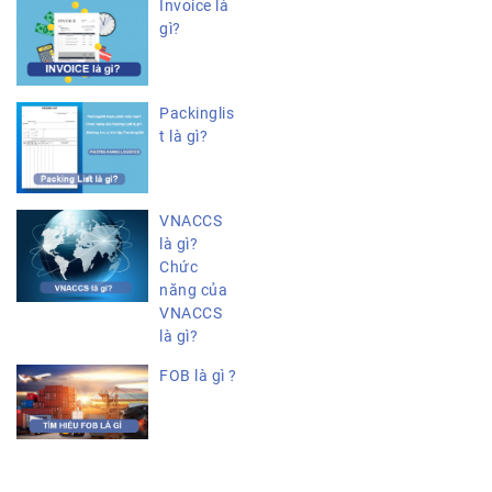
Invoice là
gì?
Packinglis
t là gì?
VNACCS
là gì?
Chức
năng của
VNACCS
là gì?
FOB là gì ?