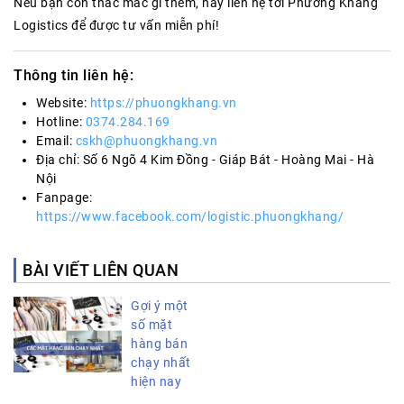
Nếu bạn còn thắc mắc gì thêm, hãy liên hệ tới Phương Khang
Logistics để được tư vấn miễn phí!
Thông tin liên hệ:
Website:
https://phuongkhang.vn
Hotline:
0374.284.169
Email:
cskh@phuongkhang.vn
Địa chỉ: Số 6 Ngõ 4 Kim Đồng - Giáp Bát - Hoàng Mai - Hà
Nội
Fanpage:
https://www.facebook.com/logistic.phuongkhang/
BÀI VIẾT LIÊN QUAN
Gợi ý một
số mặt
hàng bán
chạy nhất
hiện nay