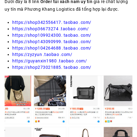
Dưới đây là 8 link
Order túi xách nam uy tín
giá rẻ chất lượng
uy tín mà Phương Khang Logistics đã tổng hợp lại được.
https://shop342556417. taobao .com/
https://shop36673274 .taobao .com/
https://shop109924300. taobao. com/
https://shop143090999. taobao .com/
https://shop104264688 .taobao .com/
https://zyzyun .taobao .com/
https://guyanxin1980 .taobao .com/
https://shop273021885. taobao .com/