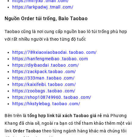
https://miffyxb .tmall .com/
https://larkpadwj .tmall .com/
Nguồn Order túi trống, Balo Taobao
Taobao cũng là nơi cung cấp nguồn bao lô túi trống phù hợp
với rất nhiều người và theo từng độ tuổi:
https://789xiaoxiaobaodai. taobao. com/
https://hanfengmeibao .taobao. com
https://diyibaodai .taobao .com/
https://zackpack.taobao .com/
https://333man .taobao .com/
https://kaixifeibi. taobao .com/
https://zoobags .taobao .com/
https://shop108749960. taobao .com/
https://hkstylebag. taobao .com/
Bên trên là
tổng hợp link túi xách Taobao giá rẻ
mà Phương
Khang đã chia sẽ, ngoài ra bạn có thể tham khảo thêm một vài
link
Order Taobao
theo từng ngành hàng khác mà chúng tôi