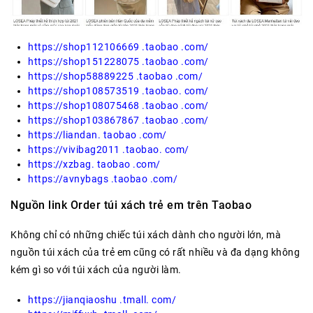
https://shop112106669 .taobao .com/
https://shop151228075 .taobao .com/
https://shop58889225 .taobao .com/
https://shop108573519 .taobao. com/
https://shop108075468 .taobao .com/
https://shop103867867 .taobao .com/
https://liandan. taobao .com/
https://vivibag2011 .taobao. com/
https://xzbag. taobao .com/
https://avnybags .taobao .com/
Nguồn link Order túi xách trẻ em trên Taobao
Không chỉ có những chiếc túi xách dành cho người lớn, mà
nguồn túi xách của trẻ em cũng có rất nhiều và đa dạng không
kém gì so với túi xách của người làm.
https://jianqiaoshu .tmall. com/