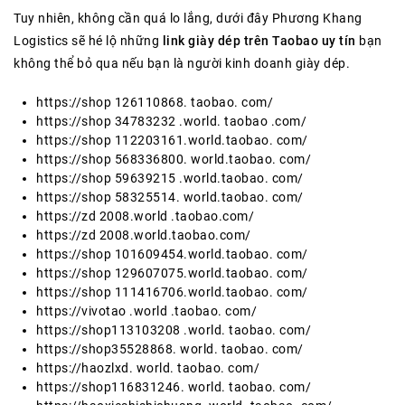
Tuy nhiên, không cần quá lo lắng, dưới đây Phương Khang
Logistics sẽ hé lộ những
link giày dép trên Taobao
uy tín
bạn
không thể bỏ qua nếu bạn là người kinh doanh giày dép.
https://shop 126110868. taobao. com/
https://shop 34783232 .world. taobao .com/
https://shop 112203161.world.taobao. com/
https://shop 568336800. world.taobao. com/
https://shop 59639215 .world.taobao. com/
https://shop 58325514. world.taobao. com/
https://zd 2008.world .taobao.com/
https://zd 2008.world.taobao.com/
https://shop 101609454.world.taobao. com/
https://shop 129607075.world.taobao. com/
https://shop 111416706.world.taobao. com/
https://vivotao .world .taobao. com/
https://shop113103208 .world. taobao. com/
https://shop35528868. world. taobao. com/
https://haozlxd. world. taobao. com/
https://shop116831246. world. taobao. com/