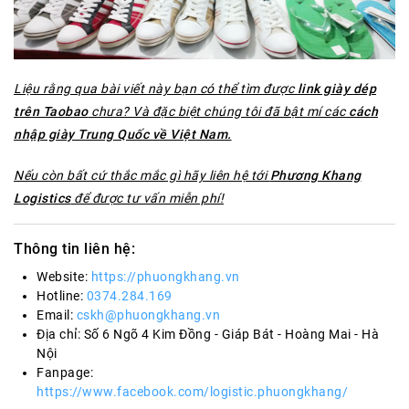
Liệu rằng qua bài viết này bạn có thể tìm được
link giày dép
trên Taobao
chưa? Và đặc biệt chúng tôi đã bật mí các
cách
nhập giày Trung Quốc về Việt Nam.
Nếu còn bất cứ thắc mắc gì hãy liên hệ tới
Phương Khang
Logistics
để được tư vấn miễn phí!
Thông tin liên hệ:
Website:
https://phuongkhang.vn
Hotline:
0374.284.169
Email:
cskh@phuongkhang.vn
Địa chỉ: Số 6 Ngõ 4 Kim Đồng - Giáp Bát - Hoàng Mai - Hà
Nội
Fanpage:
https://www.facebook.com/logistic.phuongkhang/